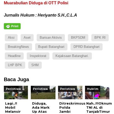
Muarabulian Diduga di OTT Polisi
Jurnalis Hukum : Heriyanto S.H.,C.L.A
Aksi
Aset
Barisan Aktivis
BKPSDM
BPK RI
BreakingNews
Bupati Batanghari
DPRD Batanghari
Headline
Inspektorat
Kejaksaan Batanghari.
LHP BPK
SHM
Baca Juga
Peristiwa
Peristiwa
Peristiwa
Hukrim
Lagi..!!
Diduga,
Ditreskrimsus
Nah..!!!Oknum
Mobil
Ada Mark
Polda
TNI AL di
Melansir
Up Atas
Jambi
TanjabTimur