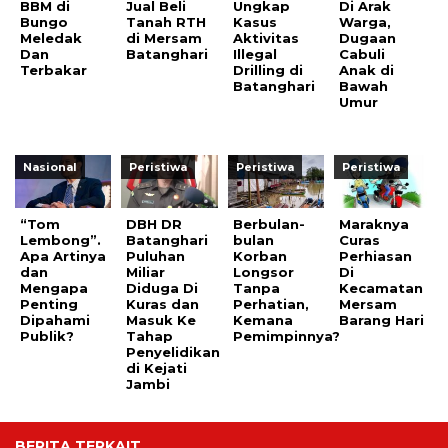
BBM di
Jual Beli
Ungkap
Di Arak
Bungo
Tanah RTH
Kasus
Warga,
Meledak
di Mersam
Aktivitas
Dugaan
Dan
Batanghari
Illegal
Cabuli
Terbakar
Drilling di
Anak di
Batanghari
Bawah
Umur
Nasional
Peristiwa
Peristiwa
Peristiwa
“Tom
DBH DR
Berbulan-
Maraknya
Lembong”.
Batanghari
bulan
Curas
Apa Artinya
Puluhan
Korban
Perhiasan
dan
Miliar
Longsor
Di
Mengapa
Diduga Di
Tanpa
Kecamatan
Penting
Kuras dan
Perhatian,
Mersam
Dipahami
Masuk Ke
Kemana
Barang Hari
Publik?
Tahap
Pemimpinnya?
Penyelidikan
di Kejati
Jambi
BERITA TERKAIT