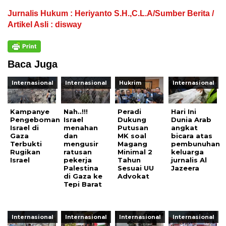
Jurnalis Hukum : Heriyanto S.H.,C.L.A/Sumber Berita /
Artikel Asli : disway
Baca Juga
Internasional
Internasional
Hukrim
Internasional
Kampanye
Nah..!!!
Peradi
Hari Ini
Pengeboman
Israel
Dukung
Dunia Arab
Israel di
menahan
Putusan
angkat
Gaza
dan
MK soal
bicara atas
Terbukti
mengusir
Magang
pembunuhan
Rugikan
ratusan
Minimal 2
keluarga
Israel
pekerja
Tahun
jurnalis Al
Palestina
Sesuai UU
Jazeera
di Gaza ke
Advokat
Tepi Barat
Internasional
Internasional
Internasional
Internasional