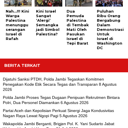
Nah…!!! Kini
Kini Israel
Dua
Puluhan
Warga
Sangat
Pemuda
Ribu Orang
Palestina
‘Alergi’
Palestina
Bergabung
menunggu
Semangka
di Tembak
Dalam
serangan
jadi Simbol
Mati Oleh
Demonstrasi
Israel di
Palestina?
Pasukan
Untuk
Rafah
Israel di
Israel di
Tepi Barat
Washington
DC
BERITA TERKAIT
Dijatuhi Sanksi PTDH, Polda Jambi Tegaskan Komitmen
Penegakan Kode Etik Secara Tegas dan Transparan
8 Agustus
2026
Polda Jambi Proses Tegas Dugaan Penipuan Rekrutmen Bintara
Polri, Dua Personel Diamankan
6 Agustus 2026
Partai Aceh dan Kepolisian Perkuat Sinergi Jaga Kondusivitas
Nagan Raya Lewat Ngopi Pagi
5 Agustus 2026
Wakapolda Jambi Berganti, Brigjen Pol. K. Yani Sudarto Jabat