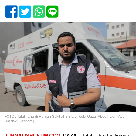
FOTO : Talal Taha di Rumah Sakit al-Shifa di Kota Gaza [Abdelhakim Abu
Riash/Al Jazeera]
JURNALISHUKUM.COM
,
GAZA
–
Talal Taha dan timnya