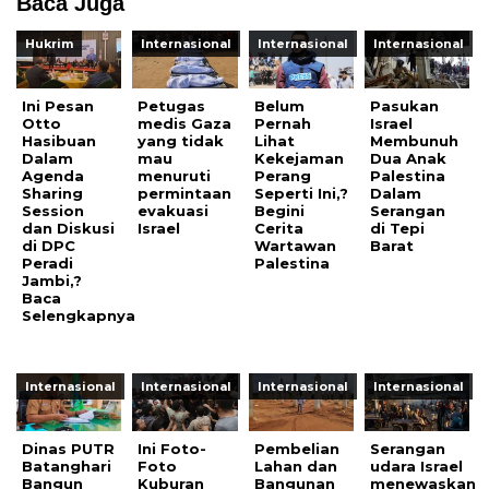
Baca Juga
Hukrim
Internasional
Internasional
Internasional
Ini Pesan
Petugas
Belum
Pasukan
Otto
medis Gaza
Pernah
Israel
Hasibuan
yang tidak
Lihat
Membunuh
Dalam
mau
Kekejaman
Dua Anak
Agenda
menuruti
Perang
Palestina
Sharing
permintaan
Seperti Ini,?
Dalam
Session
evakuasi
Begini
Serangan
dan Diskusi
Israel
Cerita
di Tepi
di DPC
Wartawan
Barat
Peradi
Palestina
Jambi,?
Baca
Selengkapnya
Internasional
Internasional
Internasional
Internasional
Dinas PUTR
Ini Foto-
Pembelian
Serangan
Batanghari
Foto
Lahan dan
udara Israel
Bangun
Kuburan
Bangunan
menewaskan