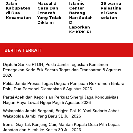
Jalan
Massal di
Islamic
28 warga
Kabupaten
Gaza Dan
Center
Palestina
di Dua
Jenazah
Batang
di Gaza
Kecamatan
Yang Tidak
Hari Sudah
selatan
Diklaim
Di
Laporkan
Ke KPK-RI
BERITA TERKAIT
Dijatuhi Sanksi PTDH, Polda Jambi Tegaskan Komitmen
Penegakan Kode Etik Secara Tegas dan Transparan
8 Agustus
2026
Polda Jambi Proses Tegas Dugaan Penipuan Rekrutmen Bintara
Polri, Dua Personel Diamankan
6 Agustus 2026
Partai Aceh dan Kepolisian Perkuat Sinergi Jaga Kondusivitas
Nagan Raya Lewat Ngopi Pagi
5 Agustus 2026
Wakapolda Jambi Berganti, Brigjen Pol. K. Yani Sudarto Jabat
Wakapolda Jambi Yang Baru
31 Juli 2026
Ironis! Gaji Tak Kunjung Cair, Mantan Kepala Desa Pilih Lepas
Jabatan dan Hijrah ke Kaltim
30 Juli 2026