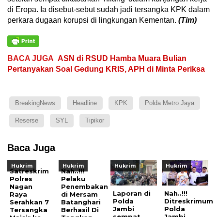
di Eropa. Ia disebut-sebut sudah jadi tersangka KPK dalam
perkara dugaan korupsi di lingkungan Kementan.
(Tim)
BACA JUGA
ASN di RSUD Hamba Muara Bulian
Pertanyakan Soal Gedung KRIS, APH di Minta Periksa
BreakingNews
Headline
KPK
Polda Metro Jaya
Reserse
SYL
Tipikor
Baca Juga
Hukrim
Hukrim
Hukrim
Hukrim
Satreskrim
Nah..!!!
Polres
Pelaku
Nagan
Penembakan
Laporan di
Nah..!!!
Raya
di Mersam
Polda
Ditreskrimum
Serahkan 7
Batanghari
Jambi
Polda
Tersangka
Berhasil Di
sempat
Jambi