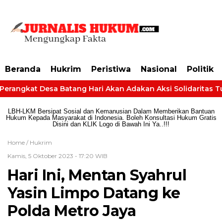
https://dashboard.mgid.com/user/activate/id/685224/code/68609134aa79c3
Beranda
Hukrim
Peristiwa
Nasional
Politik
Perangkat Desa Batang Hari Akan Adakan Aksi Solidaritas Tun
LBH-LKM Bersipat Sosial dan Kemanusian Dalam Memberikan Bantuan
Hukum Kepada Masyarakat di Indonesia. Boleh Konsultasi Hukum Gratis
Disini dan KLIK Logo di Bawah Ini Ya..!!!
Home /
Hukrim
Kamis, 5 Oktober 2023 - 17:20 WIB
Hari Ini, Mentan Syahrul
Yasin Limpo Datang ke
Polda Metro Jaya