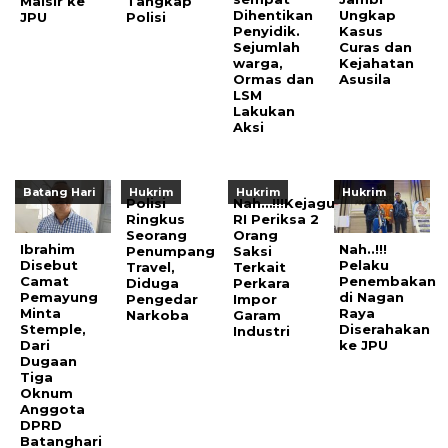
Maisir ke
Tangkap
Dihentikan
Ungkap
JPU
Polisi
Penyidik.
Kasus
Sejumlah
Curas dan
warga,
Kejahatan
Ormas dan
Asusila
LSM
Lakukan
Aksi
Batang Hari
Hukrim
Hukrim
Hukrim
Polisi
Nah…!!!Kejagung
Ringkus
RI Periksa 2
Seorang
Orang
Ibrahim
Nah..!!!
Penumpang
Saksi
Disebut
Pelaku
Travel,
Terkait
Camat
Penembakan
Diduga
Perkara
Pemayung
di Nagan
Pengedar
Impor
Minta
Raya
Narkoba
Garam
Stemple,
Diserahakan
Industri
Dari
ke JPU
Dugaan
Tiga
Oknum
Anggota
DPRD
Batanghari