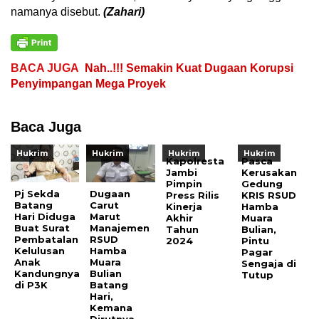
namanya disebut.
(Zahari)
BACA JUGA
Nah..!!! Semakin Kuat Dugaan Korupsi
Penyimpangan Mega Proyek
Baca Juga
Hukrim
Hukrim
Hukrim
Hukrim
Kapolresta
Pasca
Jambi
Kerusakan
Pimpin
Gedung
Pj Sekda
Dugaan
Press Rilis
KRIS RSUD
Batang
Carut
Kinerja
Hamba
Hari Diduga
Marut
Akhir
Muara
Buat Surat
Manajemen
Tahun
Bulian,
Pembatalan
RSUD
2024
Pintu
Kelulusan
Hamba
Pagar
Anak
Muara
Sengaja di
Kandungnya
Bulian
Tutup
di P3K
Batang
Hari,
Kemana