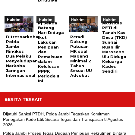
Dirutnya
Hukrim
Hukrim
Hukrim
Hukrim
Pj Sekda
Aktivitas
Batang
PETI di
Hari Diduga
Tanah Kas
Ditresnarkoba
Peradi
Ikut
Desa (TKD)
Polda
Dukung
Lakukan
Sungai
Jambi
Putusan
Penipuan
Ruan Ilir
Ringkus
MK soal
dan
Marosebo
Dua Pelaku
Magang
Pemalsuan
Ulu Diduga
Penyeludupan
Minimal 2
dalam
Keluarga
Narkoba
Tahun
Kelulusan
Kades
Jaringan
Sesuai UU
PPPK
Sendiri
Internasional
Advokat
Periode II
Ini
BERITA TERKAIT
Dijatuhi Sanksi PTDH, Polda Jambi Tegaskan Komitmen
Penegakan Kode Etik Secara Tegas dan Transparan
8 Agustus
2026
Polda Jambi Proses Tegas Dugaan Penipuan Rekrutmen Bintara