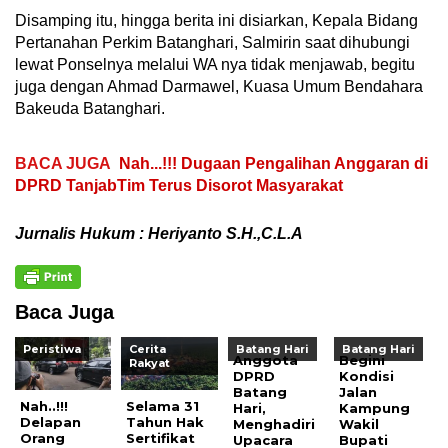
Disamping itu, hingga berita ini disiarkan, Kepala Bidang
Pertanahan Perkim Batanghari, Salmirin saat dihubungi
lewat Ponselnya melalui WA nya tidak menjawab, begitu
juga dengan Ahmad Darmawel, Kuasa Umum Bendahara
Bakeuda Batanghari.
BACA JUGA
Nah...!!! Dugaan Pengalihan Anggaran di
DPRD TanjabTim Terus Disorot Masyarakat
Jurnalis Hukum : Heriyanto S.H.,C.L.A
Baca Juga
Peristiwa
Cerita
Batang Hari
Batang Hari
Anggota
Begini
Rakyat
DPRD
Kondisi
Batang
Jalan
Nah..!!!
Selama 31
Hari,
Kampung
Delapan
Tahun Hak
Menghadiri
Wakil
Orang
Sertifikat
Upacara
Bupati