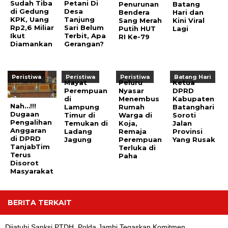
Sudah Tiba
Petani Di
Penurunan
Batang
di Gedung
Desa
Bendera
Hari dan
KPK, Uang
Tanjung
Sang Merah
Kini Viral
Rp2,6 Miliar
Sari Belum
Putih HUT
Lagi
Ikut
Terbit, Apa
RI Ke-79
Diamankan
Gerangan?
Peristiwa
Peristiwa
Peristiwa
Batang Hari
Mayat
Peluru
Ketua
Perempuan
Nyasar
DPRD
di
Menembus
Kabupaten
Nah…!!!
Lampung
Rumah
Batanghari
Dugaan
Timur di
Warga di
Soroti
Pengalihan
Temukan di
Koja,
Jalan
Anggaran
Ladang
Remaja
Provinsi
di DPRD
Jagung
Perempuan
Yang Rusak
TanjabTim
Terluka di
Terus
Paha
Disorot
Masyarakat
BERITA TERKAIT
Dijatuhi Sanksi PTDH, Polda Jambi Tegaskan Komitmen